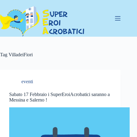
Salta
al
contenuto
Tag
VilladeiFiori
eventi
Sabato 17 Febbraio i SuperEroiAcrobatici saranno a
Messina e Salerno !