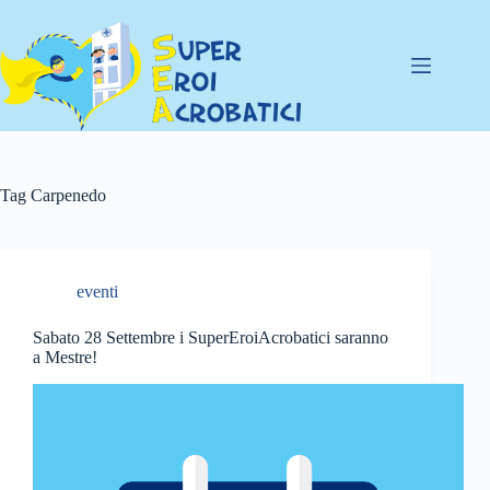
Salta
al
contenuto
Tag
Carpenedo
eventi
Sabato 28 Settembre i SuperEroiAcrobatici saranno
a Mestre!