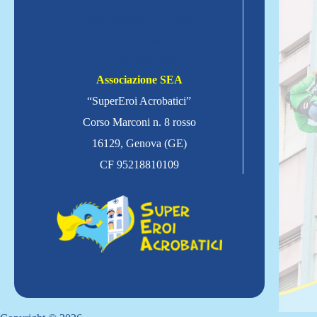
Corso Marconi n. 8 rosso
16129, Genova (GE)
CF 95218810109
Associazione SEA
“SuperEroi Acrobatici”
Corso Marconi n. 8 rosso
16129, Genova (GE)
CF 95218810109