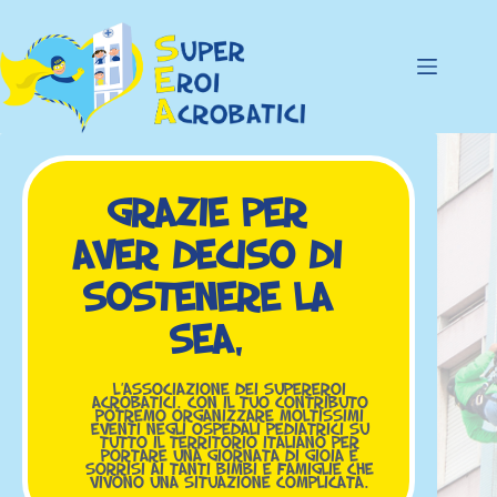
Grazie per
aver deciso di
sostenere la
SEA,
l’Associazione dei SuperEroi
Acrobatici. Con il tuo contributo
potremo organizzare moltissimi
eventi negli ospedali pediatrici su
tutto il territorio italiano per
portare una giornata di gioia e
sorrisi ai tanti bimbi e famiglie che
vivono una situazione complicata.