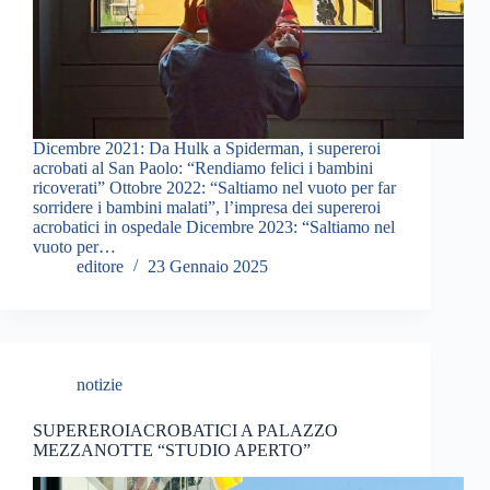
Dicembre 2021: Da Hulk a Spiderman, i supereroi
acrobati al San Paolo: “Rendiamo felici i bambini
ricoverati” Ottobre 2022: “Saltiamo nel vuoto per far
sorridere i bambini malati”, l’impresa dei supereroi
acrobatici in ospedale Dicembre 2023: “Saltiamo nel
vuoto per…
editore
23 Gennaio 2025
notizie
SUPEREROIACROBATICI A PALAZZO
MEZZANOTTE “STUDIO APERTO”