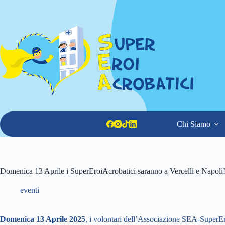
Salta
al
contenuto
Chi Siamo
Domenica 13 Aprile i SuperEroiAcrobatici saranno a Vercelli e Napoli
eventi
Domenica 13 Aprile 2025
, i volontari dell’Associazione SEA-SuperEro