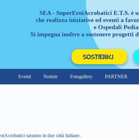
SEA - SuperEroiAcrobatici E.T.S. è u
che realizza iniziative ed eventi a favo
e Ospedali Pediat
Si impegna inoltre a sostenere progetti di
Eventi
Notizie
Fotogallery
PARTNER
!
iAcrobatici saranno in due città Italiane.