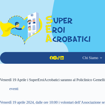
Salta
al
contenuto
Chi Siamo
Venerdì 19 Aprile i SuperEroiAcrobatici saranno al Policlinico Gemell
eventi
Venerdì 19 aprile 2024, dalle ore 10:00 i volontari dell’Associazione sen