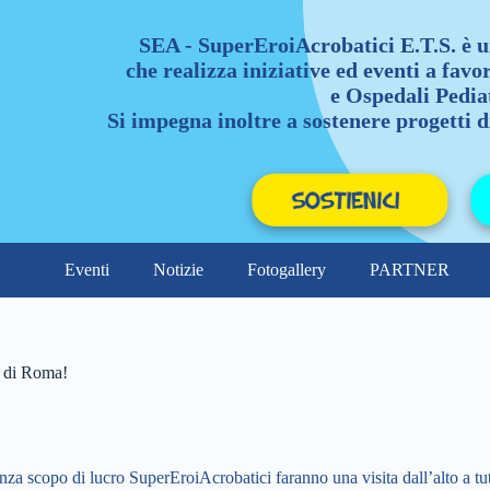
SEA - SuperEroiAcrobatici E.T.S. è u
che realizza iniziative ed eventi a favo
e Ospedali Pediat
Si impegna inoltre a sostenere progetti di
Eventi
Notizie
Fotogallery
PARTNER
i di Roma!
za scopo di lucro SuperEroiAcrobatici faranno una visita dall’alto a tutti